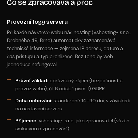
Co se zpracovává a proč
Provozní logy serveru
Při každé návštěvě webu náš hosting (vshosting~ s.r.o.,
Drobného 49, Brno) automaticky zaznamenává
technické informace — zejména IP adresu, datum a
čas přístupu a typ prohlížeče. Bez toho by web
jednoduše nefungoval.
Právní základ:
oprávněný zájem (bezpečnost a
provoz webu), čl. 6 odst. 1 písm. f) GDPR
Doba uchování:
standardně 14–90 dní, v závislosti
na nastavení serveru
Příjemce:
vshosting~ s.r.o. jako zpracovatel (vázán
smlouvou o zpracování)